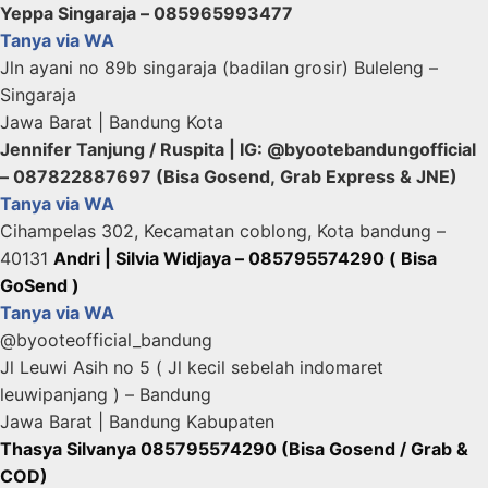
Yeppa Singaraja – 085965993477
Tanya via WA
Jln ayani no 89b singaraja (badilan grosir) Buleleng –
Singaraja
Jawa Barat | Bandung Kota
Jennifer Tanjung / Ruspita | IG: @byootebandungofficial
– 087822887697 (Bisa Gosend, Grab Express & JNE)
Tanya via WA
Cihampelas 302, Kecamatan coblong, Kota bandung –
40131
Andri | Silvia Widjaya – 085795574290 ( Bisa
GoSend )
Tanya via WA
@byooteofficial_bandung
Jl Leuwi Asih no 5 ( Jl kecil sebelah indomaret
leuwipanjang ) – Bandung
Jawa Barat | Bandung Kabupaten
Thasya Silvanya 085795574290 (Bisa Gosend / Grab &
COD)