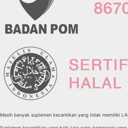
Masih banyak suplemen kecantikan yang tidak memiliki L
Suplemen kecantikan yang baik juga perlu komposisi yang 