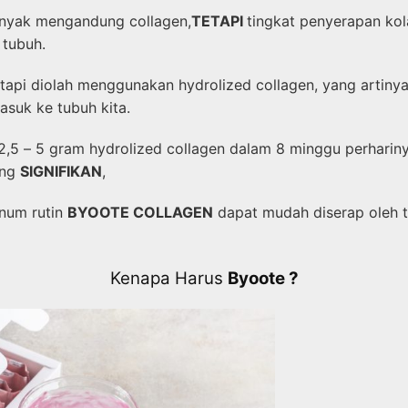
anyak mengandung collagen,
TETAPI
tingkat penyerapan ko
 tubuh.
tapi diolah menggunakan hydrolized collagen, yang artiny
asuk ke tubuh kita.
2,5 – 5 gram hydrolized collagen dalam 8 minggu perharin
ng
SIGNIFIKAN
,
num rutin
BYOOTE COLLAGEN
dapat mudah diserap oleh t
Kenapa Harus
Byoote ?​