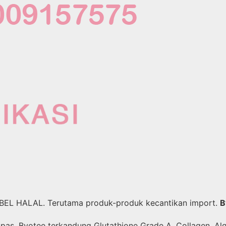
ABEL HALAL. Terutama produk-produk kecantikan import.
B
pas. Byotee terkandung Glutathione Grade A, Collagen, Alg