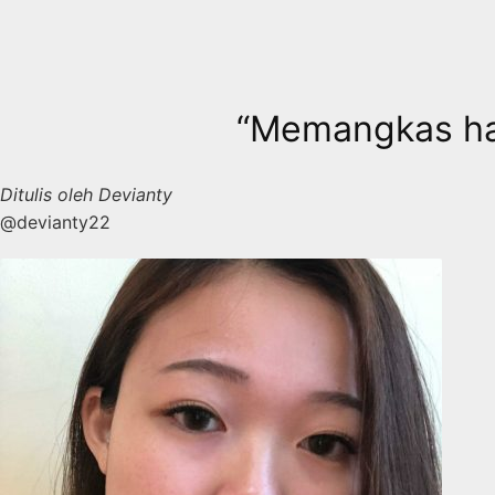
Skip
to
content
“Memangkas hab
Ditulis oleh Devianty
@devianty22