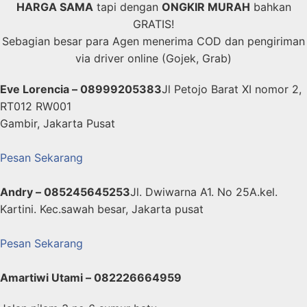
HARGA SAMA
tapi dengan
ONGKIR MURAH
bahkan
GRATIS!
Sebagian besar para Agen menerima COD dan pengiriman
via driver online (Gojek, Grab)
Eve Lorencia – 08999205383
Jl Petojo Barat XI nomor 2,
RT012 RW001
Gambir, Jakarta Pusat
Pesan Sekarang
Andry – 085245645253
Jl. Dwiwarna A1. No 25A.kel.
Kartini. Kec.sawah besar, Jakarta pusat
Pesan Sekarang
Amartiwi Utami – 082226664959