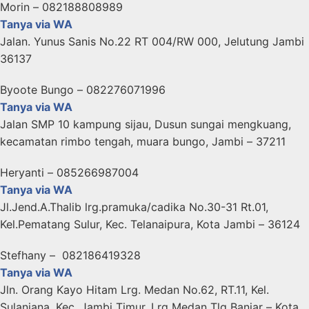
Morin – 082188808989
Tanya via WA
Jalan. Yunus Sanis No.22 RT 004/RW 000, Jelutung Jambi
36137
Byoote Bungo – 082276071996
Tanya via WA
Jalan SMP 10 kampung sijau, Dusun sungai mengkuang,
kecamatan rimbo tengah, muara bungo, Jambi – 37211
Heryanti – 085266987004
Tanya via WA
Jl.Jend.A.Thalib lrg.pramuka/cadika No.30-31 Rt.01,
Kel.Pematang Sulur, Kec. Telanaipura, Kota Jambi – 36124
Stefhany – 082186419328
Tanya via WA
Jln. Orang Kayo Hitam Lrg. Medan No.62, RT.11, Kel.
Sulanjana, Kec. Jambi Timur, Lrg Medan Tlg Banjar – Kota