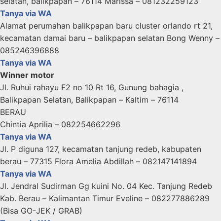
selatan, balikpapan – 76114 Marissa – 081232259123
Tanya via WA
Alamat perumahan balikpapan baru cluster orlando rt 21,
kecamatan damai baru – balikpapan selatan Bong Wenny –
085246396888
Tanya via WA
Winner motor
Jl. Ruhui rahayu F2 no 10 Rt 16, Gunung bahagia ,
Balikpapan Selatan, Balikpapan – Kaltim – 76114
BERAU
Chintia Aprilia – 082254662296
Tanya via WA
Jl. P diguna 127, kecamatan tanjung redeb, kabupaten
berau – 77315 Flora Amelia Abdillah – 082147141894
Tanya via WA
Jl. Jendral Sudirman Gg kuini No. 04 Kec. Tanjung Redeb
Kab. Berau – Kalimantan Timur Eveline – 082277886289
(Bisa GO-JEK / GRAB)