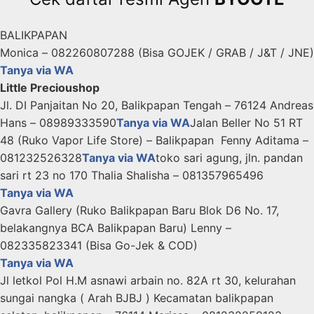
BALIKPAPAN
Monica – 082260807288 (Bisa GOJEK / GRAB / J&T / JNE)
Tanya via WA
Little Precioushop
Jl. DI Panjaitan No 20, Balikpapan Tengah – 76124 Andreas
Hans – 08989333590
Tanya via WA
Jalan Beller No 51 RT
48 (Ruko Vapor Life Store) – Balikpapan Fenny Aditama –
081232526328
Tanya via WA
toko sari agung, jln. pandan
sari rt 23 no 170 Thalia Shalisha – 081357965496
Tanya via WA
Gavra Gallery (Ruko Balikpapan Baru Blok D6 No. 17,
belakangnya BCA Balikpapan Baru) Lenny –
082335823341 (Bisa Go-Jek & COD)
Tanya via WA
Jl letkol Pol H.M asnawi arbain no. 82A rt 30, kelurahan
sungai nangka ( Arah BJBJ ) Kecamatan balikpapan