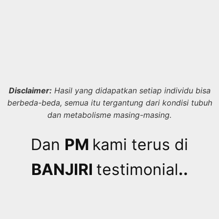
BYOOTE
Kini sudah bisa di beli di
KEDIRI!
Cek daftar resmi Agen
BYOOTE
KEDIRI
Evangeline Tjahyaning Ari – 081908444929