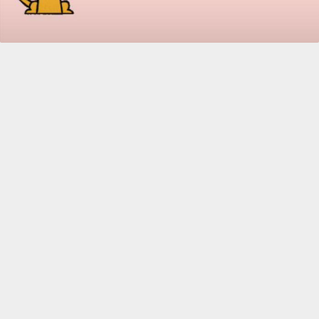
Disclaimer:
Hasil yang didapatkan setiap individu bisa
berbeda-beda, semua itu tergantung dari kondisi tubuh
dan metabolisme masing-masing.
Dan
PM
kami terus di
BANJIRI
testimonial
..