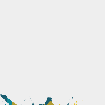
Tanya via WA
Jln. Wilis Mukti No. 35, Mojoroto, Kediri – 64116
Suhariyanto – 081234144787
Tanya via WA
Jl. Banaran 387 RT14 RW05
Pesantren, Kota Kediri, 64133 – Jawa Timur
Toko Kencana Ungu Kediri – 081259818456
Tanya via WA
Jalan Hos Cokroaminoto 103 A Kediri Heidy
Natalia – 082231619200 (Bisa GO-JEK)
Tanya via WA
Jl. Letjend Suprapto no 3, Kec. Pesantren, Kediri
64131 Jessica Nathania 082298003738 (Bisa GO-JEK /
GRAB)
Tanya via WA
TOKO BESI DAN CAT SINAR JAYA
Jl. Sersan Bahrun No. 112 (MRICAN) Kec. Mojoroto, Kediri –
64112 Salsabila – 082139335645 (Spesial Bisa COD dan