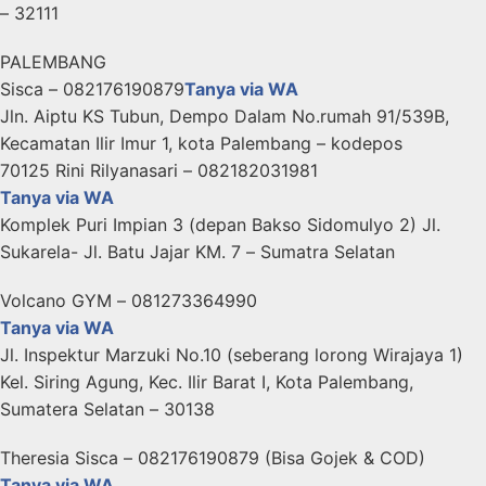
– 32111
PALEMBANG
Sisca – 082176190879
Tanya via WA
Jln. Aiptu KS Tubun, Dempo Dalam No.rumah 91/539B,
Kecamatan Ilir Imur 1, kota Palembang – kodepos
70125 Rini Rilyanasari – 082182031981
Tanya via WA
Komplek Puri Impian 3 (depan Bakso Sidomulyo 2) Jl.
Sukarela- Jl. Batu Jajar KM. 7 – Sumatra Selatan
Volcano GYM – 081273364990
Tanya via WA
Jl. Inspektur Marzuki No.10 (seberang lorong Wirajaya 1)
Kel. Siring Agung, Kec. Ilir Barat I, Kota Palembang,
Sumatera Selatan – 30138
Theresia Sisca – 082176190879 (Bisa Gojek & COD)
Tanya via WA