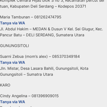
Komplek Cemara Hijau blok S no 3, Kecamatan percut sei
tuan, Kabupaten Deli Serdang – Kodepos 20371
Maria Tambunan – 081262474795
Tanya via WA
Jl. Abdul Hakim – MEDAN & Dusun V Kel. Sei Glugur, Kec.
Pancur Batu – DELI SERDANG, Sumatera Utara
GUNUNGSITOLI
Suarni Zebua (mom’s alex) – 085370349184
Tanya via WA
Jln. Mistar, Desa Lasara Bahili, Gunungsitoli, Kota
Gunungsitoli – Sumatra Utara
KARO
Cindy Angelina – 081396909015
Tanya via WA