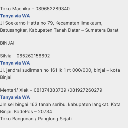
Toko Machika – 089652289340
Tanya via WA
Jl Soekarno Hatta no 79, Kecamatan limakaum,
Batusangkar, Kabupaten Tanah Datar – Sumatera Barat
BINJAI
Silvia – 085262158892
Tanya via WA
Jl. jendral sudirman no 161 lk 1 rt 000/000, binjai – kota
Binjai
Mentari/ Xiek – 081374383739 /081927260279
Tanya via WA
Jln sei bingai 163 tanah seribu, kabupaten langkat. Kota
Binjai, KodePos – 20734
Toko Bangunan / Panglong Sejati