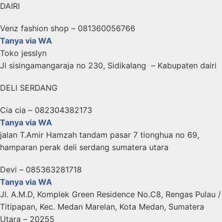
DAIRI
Venz fashion shop – 081360056766
Tanya via WA
Toko jesslyn
Jl sisingamangaraja no 230, Sidikalang – Kabupaten dairi
DELI SERDANG
Cia cia – 082304382173
Tanya via WA
jalan T.Amir Hamzah tandam pasar 7 tionghua no 69,
hamparan perak deli serdang sumatera utara
Devi – 085363281718
Tanya via WA
Jl. A.M.D, Komplek Green Residence No.C8, Rengas Pulau /
Titipapan, Kec. Medan Marelan, Kota Medan, Sumatera
Utara – 20255